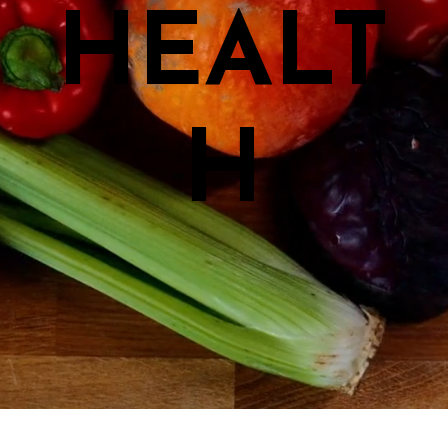
HEALT
H